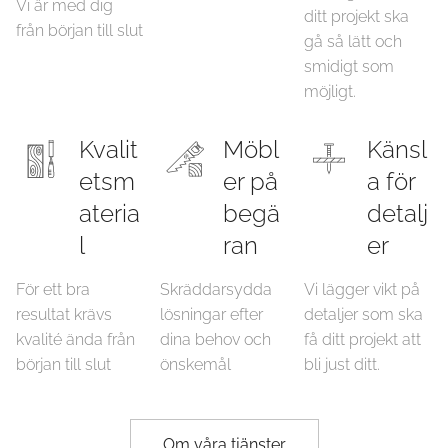
Vi är med dig
ditt projekt ska
från början till slut
gå så lätt och
smidigt som
möjligt.
Kvalit
Möbl
Känsl
etsm
er på
a för
ateria
begä
detalj
l
ran
er
För ett bra
Skräddarsydda
Vi lägger vikt på
resultat krävs
lösningar efter
detaljer som ska
kvalité ända från
dina behov och
få ditt projekt att
början till slut
önskemål
bli just ditt.
Om våra tjänster